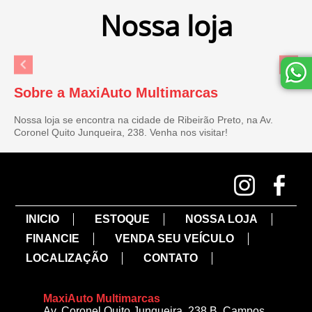
Nossa loja
Sobre a MaxiAuto Multimarcas
Nossa loja se encontra na cidade de Ribeirão Preto, na Av.
Coronel Quito Junqueira, 238. Venha nos visitar!
INICIO
ESTOQUE
NOSSA LOJA
FINANCIE
VENDA SEU VEÍCULO
LOCALIZAÇÃO
CONTATO
MaxiAuto Multimarcas
Av. Coronel Quito Junqueira, 238 B. Campos