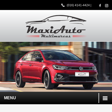
(016) 4141-4424
|
MENU