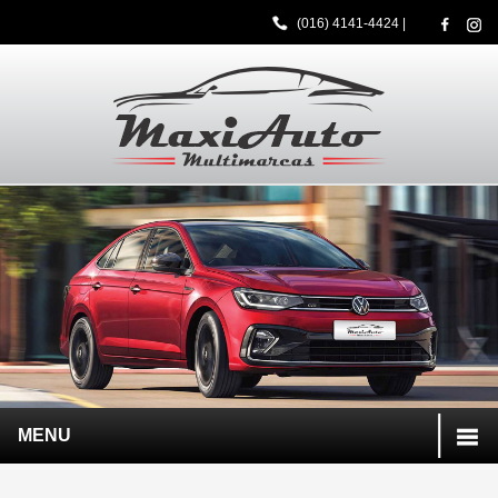
(016) 4141-4424
|
MENU