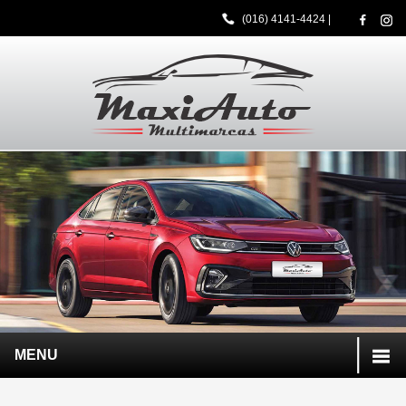
(016) 4141-4424
|
MENU